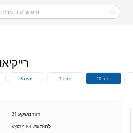
רייקיאוויק רבת
10 ימים
7 ימים
3 ימים
21mm
מִשׁקָע
לַחוּת
83.7% מְמוּצָע