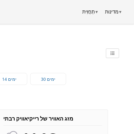
▾
מדינות
▾
תַחֲזִית
30 ימים
14 ימים
מזג האוויר של רייקיאוויק רבתי