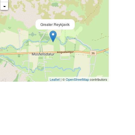
-
Greater Reykjavik
Leaflet
| ©
OpenStreetMap
contributors