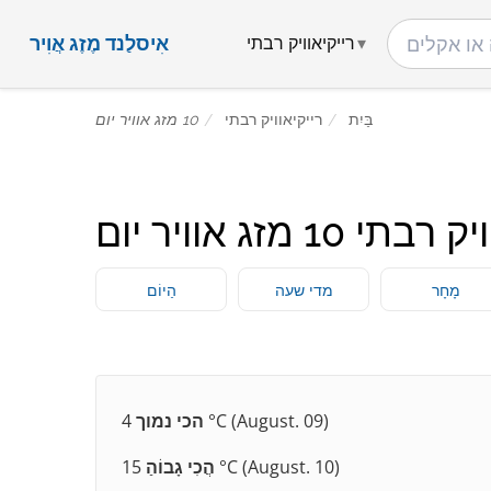
אִיסלַנד מֶזֶג אֲוִיר
רייקיאוויק רבתי
בַּיִת
רייקיאוויק רבתי
10 מזג אוויר יום
י 10 מזג אוויר יום
מָחָר
מדי שעה
הַיוֹם
4 °C (August. 09)
הכי נמוך
15 °C (August. 10)
הֲכִי גָבוֹהַ