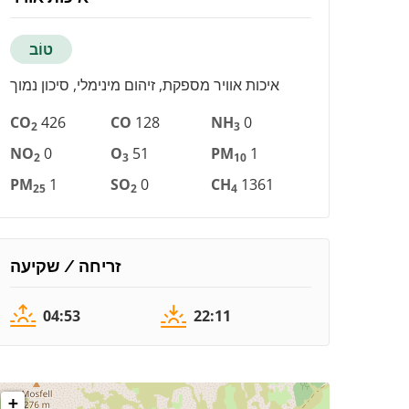
טוֹב
איכות אוויר מספקת, זיהום מינימלי, סיכון נמוך
CO
426
CO
128
NH
0
2
3
NO
0
O
51
PM
1
2
3
10
PM
1
SO
0
CH
1361
25
2
4
זריחה / שקיעה
04:53
22:11
+