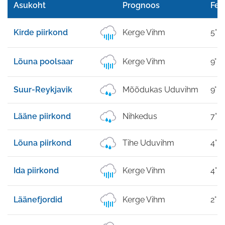
Asukoht
Prognoos
Feel
Kirde piirkond
Kerge Vihm
5°
Lõuna poolsaar
Kerge Vihm
9°
Suur-Reykjavik
Mõõdukas Uduvihm
9°
Lääne piirkond
Nihkedus
7°
Lõuna piirkond
Tihe Uduvihm
4°
Ida piirkond
Kerge Vihm
4°
Läänefjordid
Kerge Vihm
2°