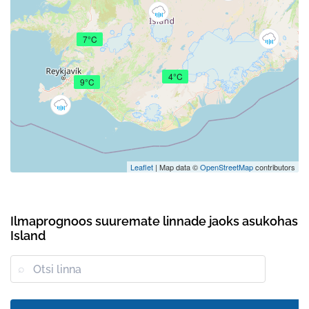
7°C
4°C
9°C
Leaflet
| Map data ©
OpenStreetMap
contributors
Ilmaprognoos suuremate linnade jaoks asukohas
Island