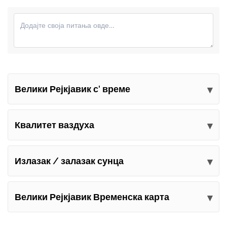
Велики Рејкјавик с' време
Пошаљите своје коментаре
Квалитет ваздуха
Излазак / залазак сунца
Велики Рејкјавик Временска карта