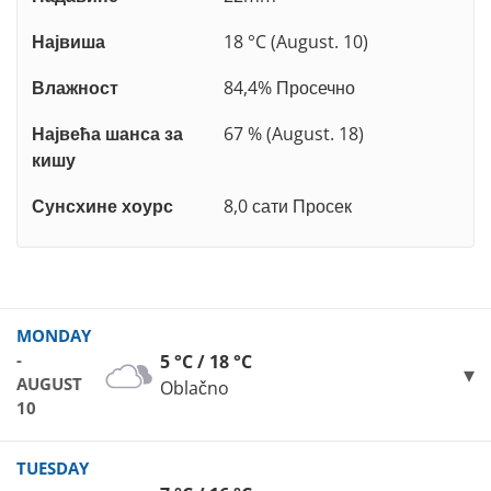
Највиша
18 °C (August. 10)
Влажност
84,4% Просечно
Највећа шанса за
67 % (August. 18)
кишу
Сунсхине хоурс
8,0 сати Просек
MONDAY
-
5 °C / 18 °C
AUGUST
Oblačno
10
TUESDAY