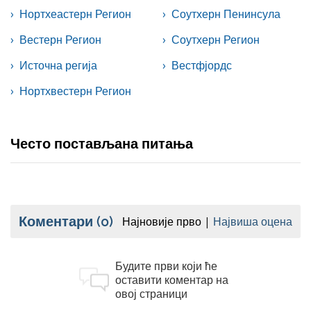
Нортхеастерн Регион
Соутхерн Пенинсула
Вестерн Регион
Соутхерн Регион
Источна регија
Вестфјордс
Нортхвестерн Регион
Често постављана питања
Коментари
(0)
Најновије прво
Највиша оцена
Будите први који ће
оставити коментар на
овој страници