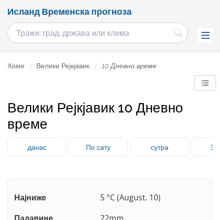
Исланд Временска прогноза
Хоме
Велики Рејкјавик
10 Дневно време
Велики Рејкјавик 10 Дневно
време
данас
По сату
сутра
3 
Најниже
5 °C (August. 10)
Падавине
22mm