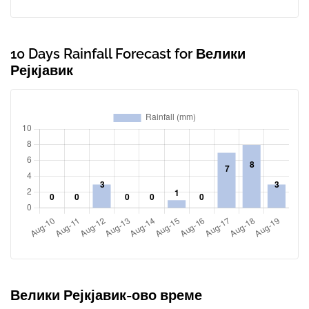
10 Days Rainfall Forecast for Велики
Рејкјавик
Велики Рејкјавик-ово време