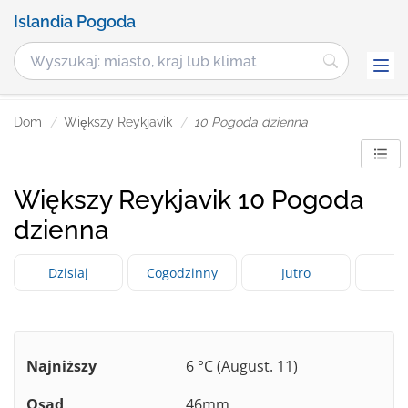
Islandia Pogoda
Dom
Większy Reykjavik
10 Pogoda dzienna
Większy Reykjavik 10 Pogoda
dzienna
Dzisiaj
Cogodzinny
Jutro
3 
Najniższy
6 °C (August. 11)
Osad
46mm