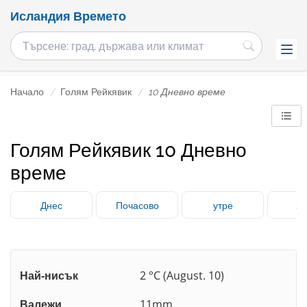
Исландия Времето
Начало
Голям Рейкявик
10 Дневно време
Голям Рейкявик 10 Дневно
време
Днес
Почасово
утре
3 
Най-нисък
2 °C (August. 10)
Валежи
11mm